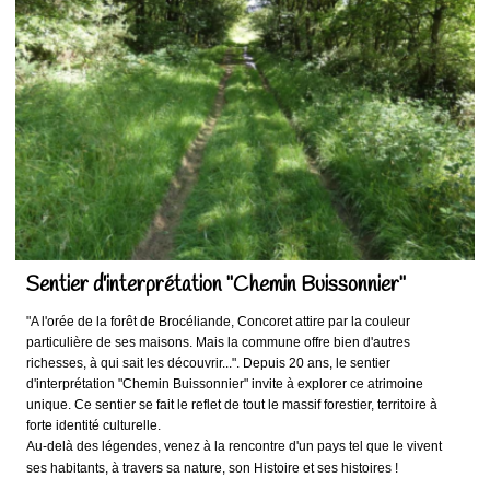
Sentier d'interprétation "Chemin Buissonnier"
"A l'orée de la forêt de Brocéliande, Concoret attire par la couleur
particulière de ses maisons. Mais la commune offre bien d'autres
richesses, à qui sait les découvrir...". Depuis 20 ans, le sentier
d'interprétation "Chemin Buissonnier" invite à explorer ce atrimoine
unique. Ce sentier se fait le reflet de tout le massif forestier, territoire à
forte identité culturelle.
Au-delà des légendes, venez à la rencontre d'un pays tel que le vivent
ses habitants, à travers sa nature, son Histoire et ses histoires !