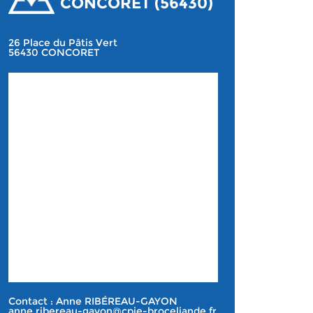
CONCORET (56430)
26 Place du Pâtis Vert
56430 CONCORET
Contact : Anne RIBÉREAU-GAYON
anne.ribereau-gayon@cpie-broceliande.fr