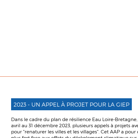
2023 - UN APPEL À PROJET POUR LA GIEP
Dans le cadre du plan de résilience Eau Loire-Bretagne, 
avril au 31 décembre 2023, plusieurs appels à projets av
pour "renaturer les villes et les villages". Cet AAP a pour o
plus fort face aux effets du dérèglement climatique sur 