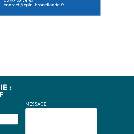
02 97 22 74 62
contact@cpie-broceliande.fr
E :
F
MESSAGE