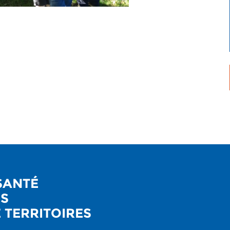
 SANTÉ
NS
É TERRITOIRES