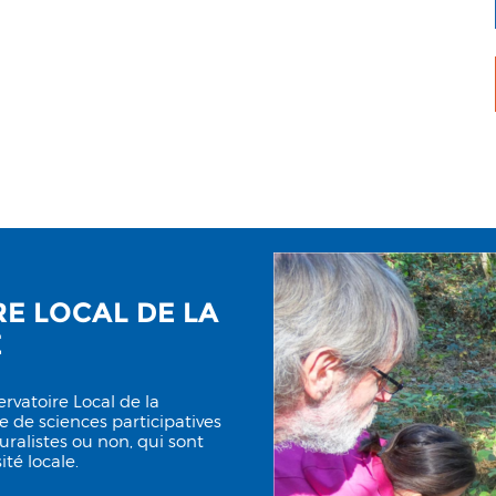
E LOCAL DE LA
É
ervatoire Local de la
 de sciences participatives
turalistes ou non, qui sont
ité locale.