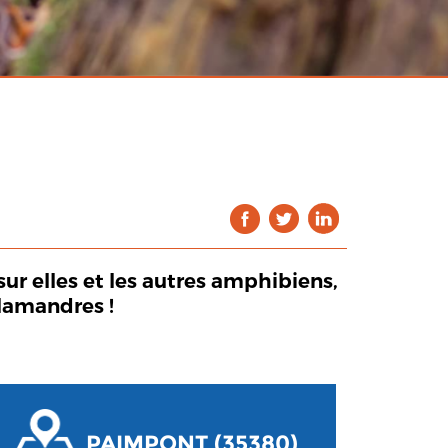
ur elles et les autres amphibiens,
alamandres !
PAIMPONT (35380)