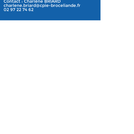
Contact : Charlène BRIARD
charlene.briard@cpie-broceliande.fr
02 97 22 74 62