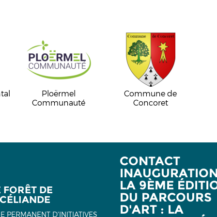
tal
Ploërmel
Commune de
Communauté
Concoret
CONTACT
INAUGURATION
LA 9ÈME ÉDITI
E FORÊT DE
DU PARCOURS
CÉLIANDE
D'ART : LA
E PERMANENT D'INITIATIVES