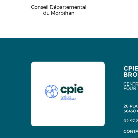
Conseil Départemental
du Morbihan
CPI
BRO
CENTR
POUR 
26 PLA
56430
02 97 2
CONTA