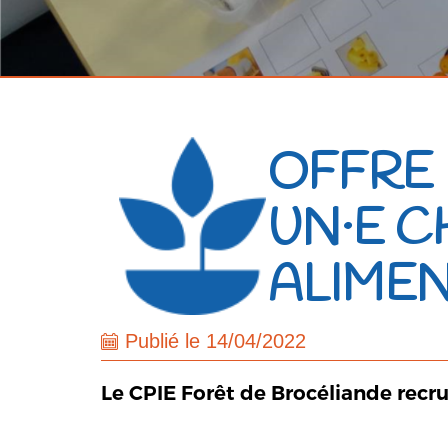
OFFRE 
UN·E C
ALIME
Publié le 14/04/2022
Le CPIE Forêt de Brocéliande recru