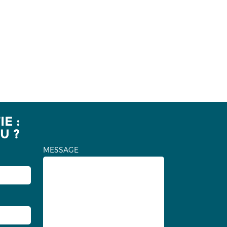
E :
U ?
MESSAGE