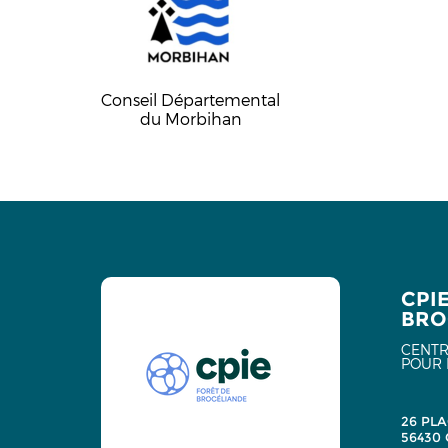
Conseil Départemental
du Morbihan
CPI
BRO
CENTR
POUR 
26 PLA
56430