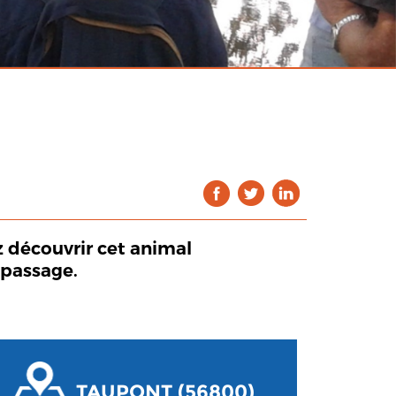
z découvrir cet animal
 passage.
TAUPONT (56800)