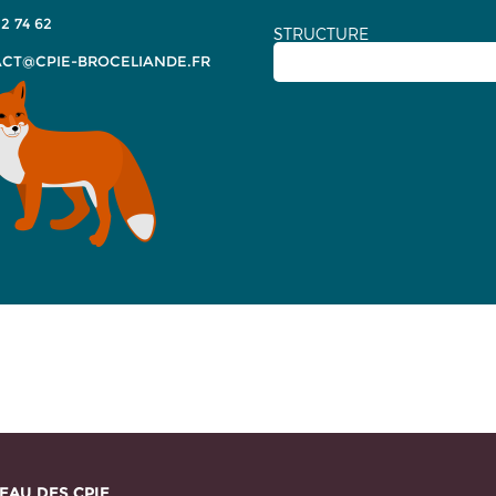
2 74 62
STRUCTURE
CT@CPIE-BROCELIANDE.FR
EAU DES CPIE