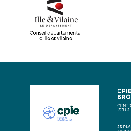
Conseil départemental
d'Ille et Vilaine
CPI
BRO
CENTR
POUR 
26 PLA