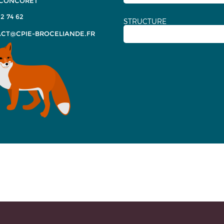
 CONCORET
2 74 62
STRUCTURE
CT@CPIE-BROCELIANDE.FR