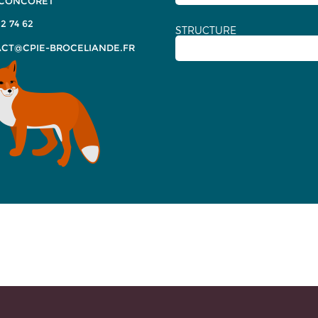
 CONCORET
2 74 62
STRUCTURE
CT@CPIE-BROCELIANDE.FR