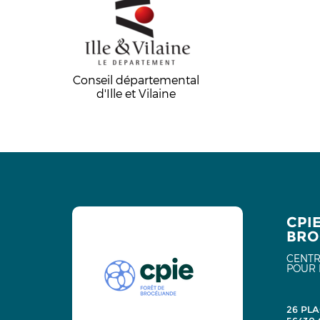
Conseil départemental
d'Ille et Vilaine
CPI
BRO
CENTR
POUR 
26 PLA