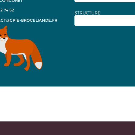
 CONCORET
2 74 62
STRUCTURE
CT@CPIE-BROCELIANDE.FR