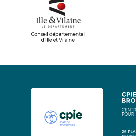
Conseil départemental
d'Ille et Vilaine
CPI
BRO
CENTR
POUR 
26 PLA